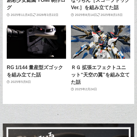
創彩少女庭園 YOMI 制作ロ
なっちん［スコープドッグ
グ
Ver.］を組み立てた話
2025年11月4日
2026年3月22日
2025年8月14日
2025年8月15日
RG 1/144 量産型ズゴック
ＲＧ 拡張エフェクトユニ
を組み立てた話
ット“天空の翼”を組み立て
た話
2025年5月6日
2025年2月24日